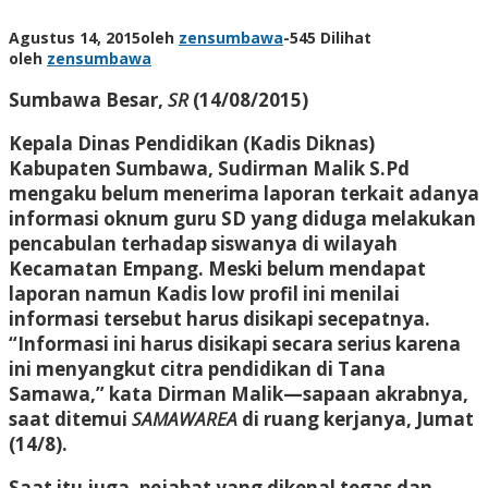
Agustus 14, 2015
oleh
zensumbawa
-
545 Dilihat
oleh
zensumbawa
Sumbawa Besar,
SR
(14/08/2015)
Kepala Dinas Pendidikan (Kadis Diknas)
Kabupaten Sumbawa, Sudirman Malik S.Pd
mengaku belum menerima laporan terkait adanya
informasi oknum guru SD yang diduga melakukan
pencabulan terhadap siswanya di wilayah
Kecamatan Empang. Meski belum mendapat
laporan namun Kadis low profil ini menilai
informasi tersebut harus disikapi secepatnya.
“Informasi ini harus disikapi secara serius karena
ini menyangkut citra pendidikan di Tana
Samawa,” kata Dirman Malik—sapaan akrabnya,
saat ditemui
SAMAWAREA
di ruang kerjanya, Jumat
(14/8).
Saat itu juga, pejabat yang dikenal tegas dan