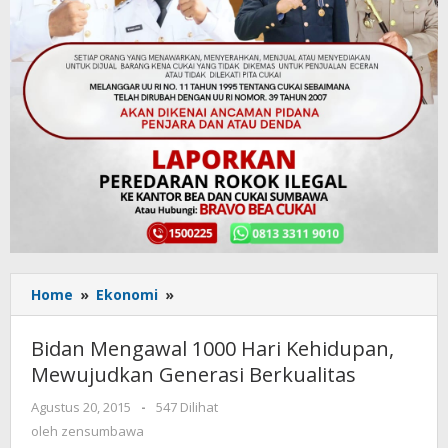
Home
»
Ekonomi
»
Bidan
Mengawal
1000
Bidan Mengawal 1000 Hari Kehidupan,
Hari
Mewujudkan Generasi Berkualitas
Kehidupan,
Mewujudkan
Agustus 20, 2015
oleh
-
547 Dilihat
Generasi
zensumbawa
oleh
zensumbawa
Berkualitas