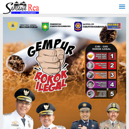
Lewati
ke
konten