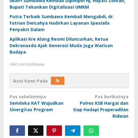
IWAPI Sumbawa Kembali Dipimpin Hj. Hayati Zohran,
Bupati Tekankan Digitalisasi UMKM
Putra Terbaik Sumbawa Kembali Mengabdi, dr.
Fatrian Dwicahya Hadirkan Layanan Spesialis
Penyakit Dalam
Aplikasi Kre Alang Resmi Diluncurkan, Ketua
Dekranasda Ajak Generasi Muda Jaga Warisan
Budaya
oleh
zensumbawa
Ikuti Kami Pada
Navigasi
Pos sebelumnya
Pos berikutnya
Semiloka KAT Wujudkan
Polres KSB Hargai dan
pos
Sinergitas Program
Siap Hadapi Praperadilan
Ridwan