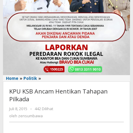
Home
»
Politik
»
KPU
KSB
KPU KSB Ancam Hentikan Tahapan
Ancam
Hentikan
Pilkada
Tahapan
Juli 8, 2015
oleh
-
442 Dilihat
Pilkada
zensumbawa
oleh
zensumbawa