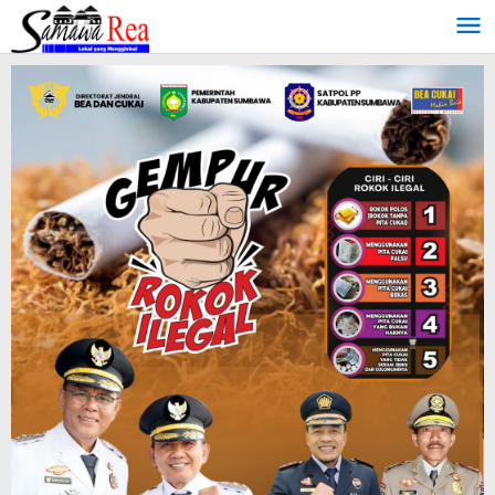
Lewati
ke
konten