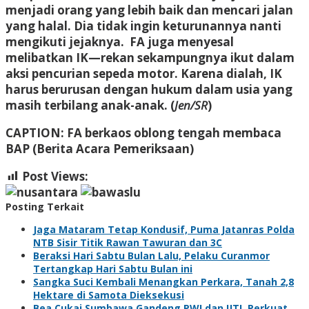
menjadi orang yang lebih baik dan mencari jalan
yang halal. Dia tidak ingin keturunannya nanti
mengikuti jejaknya. FA juga menyesal
melibatkan IK—rekan sekampungnya ikut dalam
aksi pencurian sepeda motor. Karena dialah, IK
harus berurusan dengan hukum dalam usia yang
masih terbilang anak-anak. (
Jen/SR
)
CAPTION:
FA berkaos oblong tengah membaca
BAP (Berita Acara Pemeriksaan)
Post Views:
389
Posting Terkait
Jaga Mataram Tetap Kondusif, Puma Jatanras Polda
NTB Sisir Titik Rawan Tawuran dan 3C
Beraksi Hari Sabtu Bulan Lalu, Pelaku Curanmor
Tertangkap Hari Sabtu Bulan ini
Sangka Suci Kembali Menangkan Perkara, Tanah 2,8
Hektare di Samota Dieksekusi
Bea Cukai Sumbawa Gandeng PWI dan IJTI, Perkuat