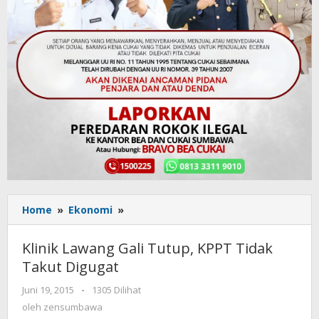
Home
»
Ekonomi
»
Klinik
Lawang
Gali
Klinik Lawang Gali Tutup, KPPT Tidak
Tutup,
Takut Digugat
KPPT
Tidak
Juni 19, 2015
oleh
-
1305 Dilihat
Takut
zensumbawa
oleh
zensumbawa
Digugat