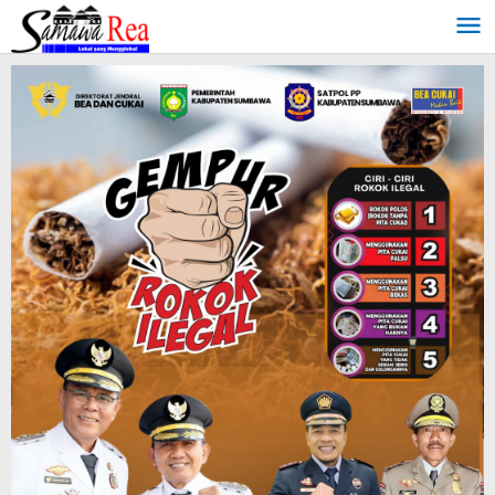
Lewati
ke
konten