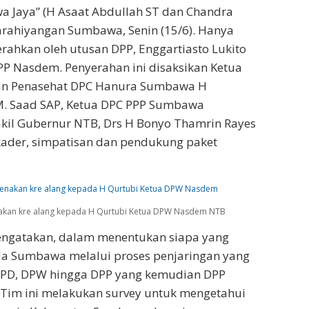
 Jaya” (H Asaat Abdullah ST dan Chandra
 Parahiyangan Sumbawa, Senin (15/6). Hanya
rahkan oleh utusan DPP, Enggartiasto Lukito
PP Nasdem. Penyerahan ini disaksikan Ketua
an Penasehat DPC Hanura Sumbawa H
M. Saad SAP, Ketua DPC PPP Sumbawa
kil Gubernur NTB, Drs H Bonyo Thamrin Rayes
 kader, simpatisan dan pendukung paket
nakan kre alang kepada H Qurtubi Ketua DPW Nasdem NTB
mengatakan, dalam menentukan siapa yang
da Sumbawa melalui proses penjaringan yang
 DPD, DPW hingga DPP yang kemudian DPP
Tim ini melakukan survey untuk mengetahui