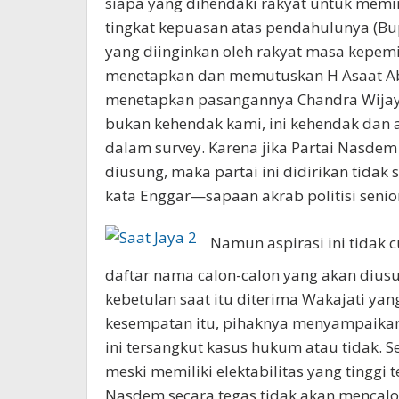
siapa yang dihendaki rakyat untuk me
tingkat kepuasan atas pendahulunya (Bup
yang diinginkan oleh rakyat masa kepem
menetapkan dan memutuskan H Asaat Ab
menetapkan pasangannya Chandra Wijaya 
bukan kehendak kami, ini kehendak dan a
dalam survey. Karena jika Partai Nasde
diusung, maka partai ini didirikan tidak
kata Enggar—sapaan akrab politisi senior
Namun aspirasi ini tidak
daftar nama calon-calon yang akan dius
kebetulan saat itu diterima Wakajati yan
kesempatan itu, pihaknya menyampaikan
ini tersangkut kasus hukum atau tidak. 
meski memiliki elektabilitas yang tinggi 
Nasdem secara tegas tidak akan mencalo