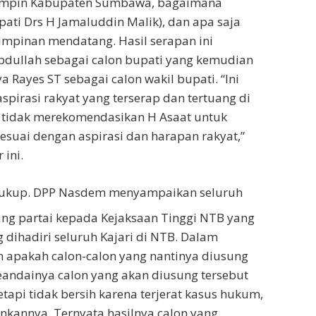
mimpin Kabupaten Sumbawa, bagaimana
ati Drs H Jamaluddin Malik), dan apa saja
impinan mendatang. Hasil serapan ini
dullah sebagai calon bupati yang kemudian
Rayes ST sebagai calon wakil bupati. “Ini
spirasi rakyat yang terserap dan tertuang di
m tidak merekomendasikan H Asaat untuk
 sesuai dengan aspirasi dan harapan rakyat,”
 ini.
 cukup. DPP Nasdem menyampaikan seluruh
ung partai kepada Kejaksaan Tinggi NTB yang
g dihadiri seluruh Kajari di NTB. Dalam
 apakah calon-calon yang nantinya diusung
Seandainya calon yang akan diusung tersebut
tetapi tidak bersih karena terjerat kasus hukum,
nkannya. Ternyata hasilnya calon yang