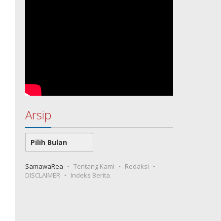
Arsip
Arsip
SamawaRea
Tentang Kami
Redaksi
DISCLAIMER
Indeks Berita