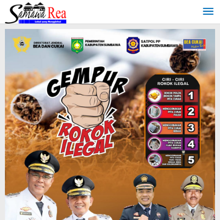
Lewati
ke
konten