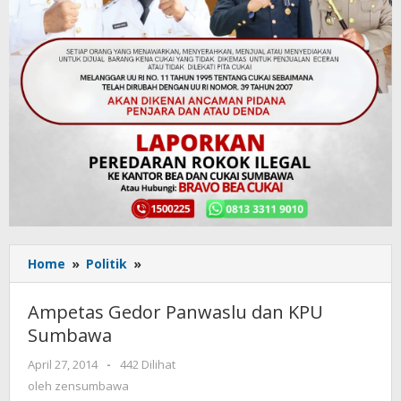
Home
»
Politik
»
Ampetas
Gedor
Panwaslu
Ampetas Gedor Panwaslu dan KPU
dan
Sumbawa
KPU
Sumbawa
April 27, 2014
oleh
-
442 Dilihat
zensumbawa
oleh
zensumbawa