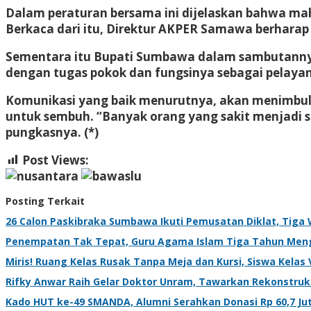
Dalam peraturan bersama ini dijelaskan bahwa mah
Berkaca dari itu, Direktur AKPER Samawa berharap 
Sementara itu Bupati Sumbawa dalam sambutanny
dengan tugas pokok dan fungsinya sebagai pelay
Komunikasi yang baik menurutnya, akan menimbu
untuk sembuh. “Banyak orang yang sakit menjadi 
pungkasnya. (*)
Post Views:
526
Posting Terkait
26 Calon Paskibraka Sumbawa Ikuti Pemusatan Diklat, Tiga 
Penempatan Tak Tepat, Guru Agama Islam Tiga Tahun Menga
Miris! Ruang Kelas Rusak Tanpa Meja dan Kursi, Siswa Kelas V
Rifky Anwar Raih Gelar Doktor Unram, Tawarkan Rekonstruks
Kado HUT ke-49 SMANDA, Alumni Serahkan Donasi Rp 60,7 J