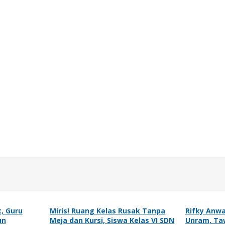
, Guru
Miris! Ruang Kelas Rusak Tanpa
Rifky Anwa
un
Meja dan Kursi, Siswa Kelas VI SDN
Unram, Ta