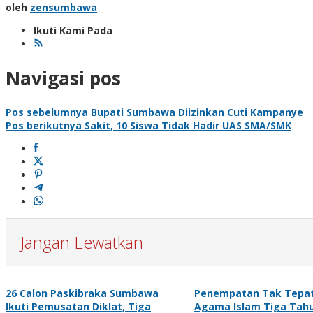
oleh
zensumbawa
Ikuti Kami Pada
Navigasi pos
Pos sebelumnya
Bupati Sumbawa Diizinkan Cuti Kampanye
Pos berikutnya
Sakit, 10 Siswa Tidak Hadir UAS SMA/SMK
Jangan Lewatkan
26 Calon Paskibraka Sumbawa
Penempatan Tak Tepat
Ikuti Pemusatan Diklat, Tiga
Agama Islam Tiga Tah