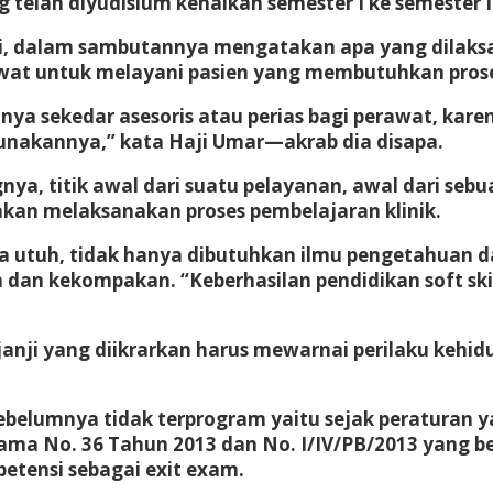
telah diyudisium kenaikan semester I ke semester I
, dalam sambutannya mengatakan apa yang dilaksa
awat untuk melayani pasien yang membutuhkan pros
nya sekedar asesoris atau perias bagi perawat, kar
unakannya,” kata Haji Umar—akrab dia disapa.
ya, titik awal dari suatu pelayanan, awal dari sebu
an melaksanakan proses pembelajaran klinik.
 utuh, tidak hanya dibutuhkan ilmu pengetahuan da
lin dan kekompakan. “Keberhasilan pendidikan soft sk
nji yang diikrarkan harus mewarnai perilaku kehid
lumnya tidak terprogram yaitu sejak peraturan ya
ma No. 36 Tahun 2013 dan No. I/IV/PB/2013 yang berl
etensi sebagai exit exam.