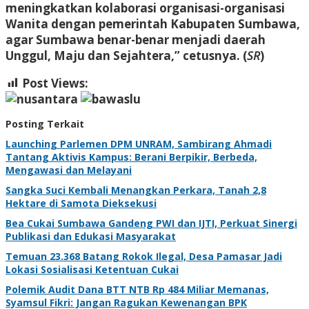
meningkatkan kolaborasi organisasi-organisasi
Wanita dengan pemerintah Kabupaten Sumbawa,
agar Sumbawa benar-benar menjadi daerah
Unggul, Maju dan Sejahtera,” cetusnya. (
SR
)
Post Views:
306
Posting Terkait
Launching Parlemen DPM UNRAM, Sambirang Ahmadi
Tantang Aktivis Kampus: Berani Berpikir, Berbeda,
Mengawasi dan Melayani
Sangka Suci Kembali Menangkan Perkara, Tanah 2,8
Hektare di Samota Dieksekusi
Bea Cukai Sumbawa Gandeng PWI dan IJTI, Perkuat Sinergi
Publikasi dan Edukasi Masyarakat
Temuan 23.368 Batang Rokok Ilegal, Desa Pamasar Jadi
Lokasi Sosialisasi Ketentuan Cukai
Polemik Audit Dana BTT NTB Rp 484 Miliar Memanas,
Syamsul Fikri: Jangan Ragukan Kewenangan BPK