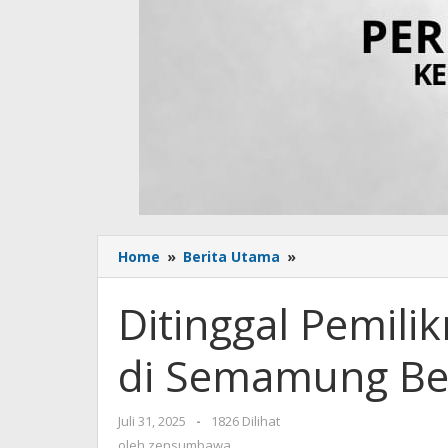
Home
»
Berita Utama
»
Ditinggal
Pemiliknya,
Rumah
Ditinggal Pemil
Panggung
di
di Semamung Ber
Semamung
Berubah
Jadi
Juli 31, 2025
oleh
-
1826 Dilihat
Arang
zensumbawa
oleh
zensumbawa