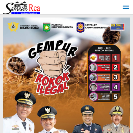
Lewati
ke
konten