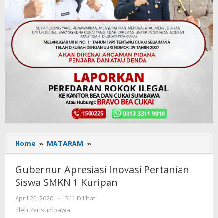
Home
»
MATARAM
»
Gubernur
Apresiasi
Inovasi
Gubernur Apresiasi Inovasi Pertanian
Pertanian
Siswa SMKN 1 Kuripan
Siswa
SMKN
April 20, 2020
oleh
-
511 Dilihat
1
zensumbawa
oleh
zensumbawa
Kuripan