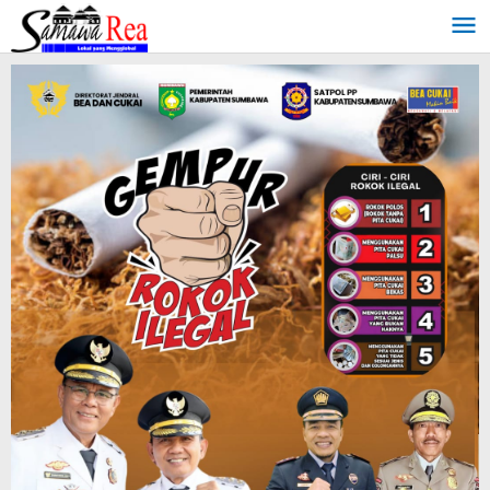
Lewati
ke
konten