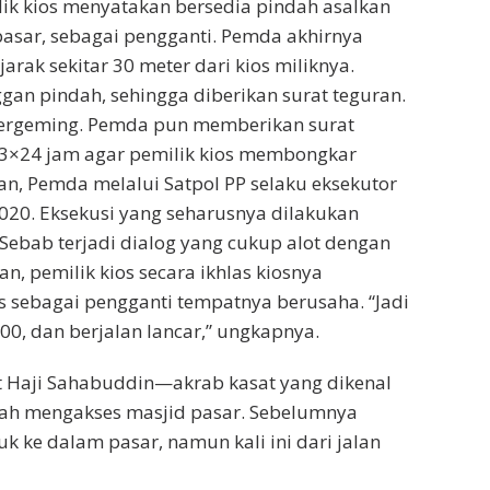
lik kios menyatakan bersedia pindah asalkan
sar, sebagai pengganti. Pemda akhirnya
rak sekitar 30 meter dari kios miliknya.
ggan pindah, sehingga diberikan surat teguran.
k bergeming. Pemda pun memberikan surat
 3×24 jam agar pemilik kios membongkar
an, Pemda melalui Satpol PP selaku eksekutor
2020. Eksekusi yang seharusnya dilakukan
 Sebab terjadi dialog yang cukup alot dengan
n, pemilik kios secara ikhlas kiosnya
s sebagai pengganti tempatnya berusaha. “Jadi
0, dan berjalan lancar,” ungkapnya.
ut Haji Sahabuddin—akrab kasat yang dikenal
dah mengakses masjid pasar. Sebelumnya
k ke dalam pasar, namun kali ini dari jalan