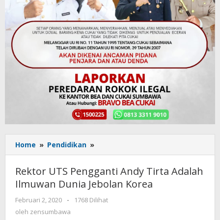
Home
»
Pendidikan
»
Rektor
UTS
Pengganti
Rektor UTS Pengganti Andy Tirta Adalah
Andy
Ilmuwan Dunia Jebolan Korea
Tirta
Adalah
Februari 2, 2020
oleh
-
1768 Dilihat
Ilmuwan
zensumbawa
oleh
zensumbawa
Dunia