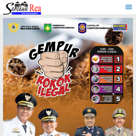
Lewati
ke
konten