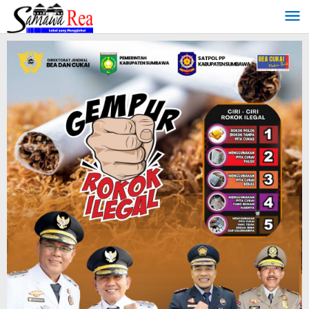
Lewati
ke
konten