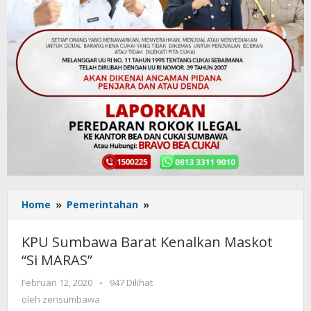
Home
»
Pemerintahan
»
KPU
Sumbawa
Barat
KPU Sumbawa Barat Kenalkan Maskot
Kenalkan
“Si MARAS”
Maskot
“Si
Februari 12, 2020
oleh
-
947 Dilihat
MARAS”
zensumbawa
oleh
zensumbawa