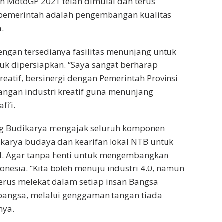
n MotoGP 2021 telah dimulai dan terus
 pemerintah adalah pengembangan kualitas
.
engan tersedianya fasilitas menunjang untuk
tuk dipersiapkan. “Saya sangat berharap
atif, bersinergi dengan Pemerintah Provinsi
ngan industri kreatif guna menunjang
i’i.
ang Budikarya mengajak seluruh komponen
karya budaya dan kearifan lokal NTB untuk
ial. Agar tanpa henti untuk mengembangkan
esia. “Kita boleh menuju industri 4.0, namun
erus melekat dalam setiap insan Bangsa
 bangsa, melalui genggaman tangan tiada
nya.