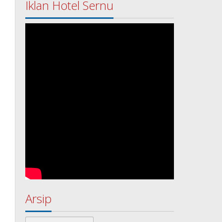
Iklan Hotel Sernu
Arsip
Arsip