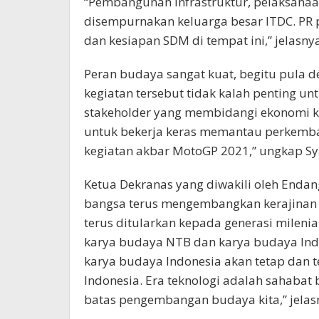
“Pembangunan infrastruktur, pelaksanaa
disempurnakan keluarga besar ITDC. PR
dan kesiapan SDM di tempat ini,” jelasnya
Peran budaya sangat kuat, begitu pula d
kegiatan tersebut tidak kalah penting un
stakeholder yang membidangi ekonomi kre
untuk bekerja keras memantau perkemba
kegiatan akbar MotoGP 2021,” ungkap Syaf
Ketua Dekranas yang diwakili oleh End
bangsa terus mengembangkan kerajinan 
terus ditularkan kepada generasi milen
karya budaya NTB dan karya budaya Indon
karya budaya Indonesia akan tetap dan t
Indonesia. Era teknologi adalah sahabat
batas pengembangan budaya kita,” jelas