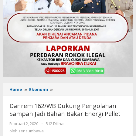
Home
»
Ekonomi
»
Danrem
162/WB
Dukung
Danrem 162/WB Dukung Pengolahan
Pengolahan
Sampah Jadi Bahan Bakar Energi Pellet
Sampah
Jadi
Februari 2, 2020
oleh
-
512 Dilihat
Bahan
zensumbawa
oleh
zensumbawa
Bakar