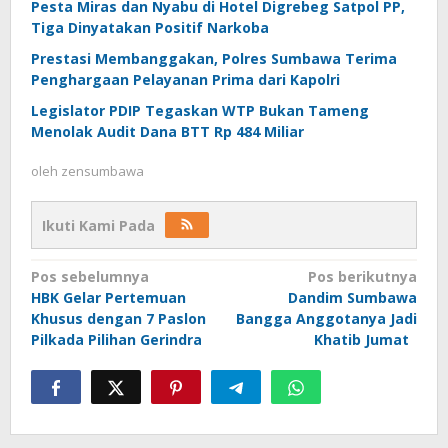
Pesta Miras dan Nyabu di Hotel Digrebeg Satpol PP,
Tiga Dinyatakan Positif Narkoba
Prestasi Membanggakan, Polres Sumbawa Terima
Penghargaan Pelayanan Prima dari Kapolri
Legislator PDIP Tegaskan WTP Bukan Tameng
Menolak Audit Dana BTT Rp 484 Miliar
oleh
zensumbawa
Ikuti Kami Pada
Navigasi
Pos sebelumnya
Pos berikutnya
HBK Gelar Pertemuan
Dandim Sumbawa
pos
Khusus dengan 7 Paslon
Bangga Anggotanya Jadi
Pilkada Pilihan Gerindra
Khatib Jumat