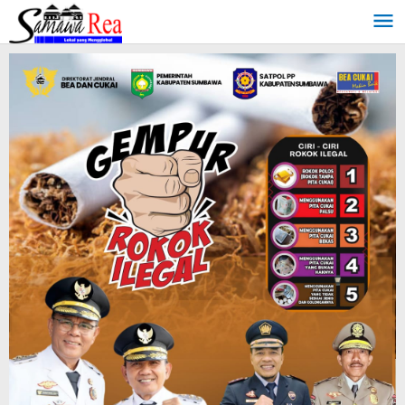
Lewati
ke
konten