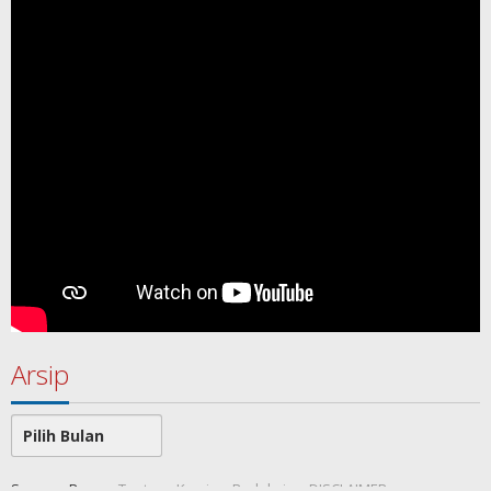
Arsip
Arsip
SamawaRea
Tentang Kami
Redaksi
DISCLAIMER