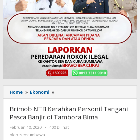
Home
»
Ekonomi
»
Brimob
NTB
Kerahkan
Brimob NTB Kerahkan Personil Tangani
Personil
Pasca Banjir di Tambora Bima
Tangani
Pasca
Februari 10, 2020
oleh
-
400 Dilihat
Banjir
zensumbawa
oleh
zensumbawa
di