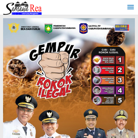
Lewati
ke
konten