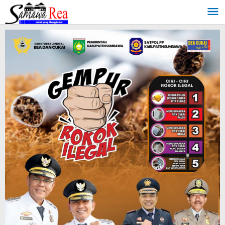
Lewati
ke
konten