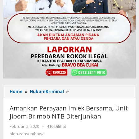
Home
»
HukumKriminal
»
Amankan
Perayaan
Imlek
Amankan Perayaan Imlek Bersama, Unit
Bersama,
Jibom Brimob NTB Diterjunkan
Unit
Jibom
Februari 2, 2020
oleh
-
416 Dilihat
Brimob
zensumbawa
oleh
zensumbawa
NTB