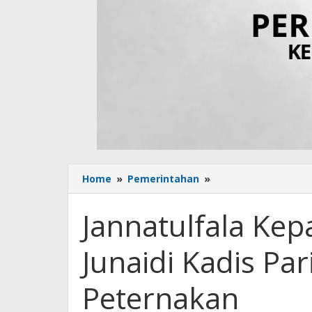
Home
»
Pemerintahan
»
Jannatulfala
Kepala
Bapenda,
Jannatulfala Ke
Rosmin
Junaidi
Junaidi Kadis Par
Kadis
Pariwisata,
H
Peternakan
Junaidi
Kadis