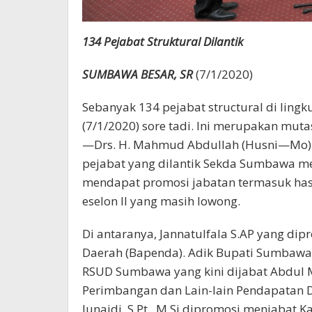
134 Pejabat Struktural Dilantik
SUMBAWA BESAR, SR
(7/1/2020)
Sebanyak 134 pejabat structural di ling
(7/1/2020) sore tadi. Ini merupakan muta
—Drs. H. Mahmud Abdullah (Husni—Mo) j
pejabat yang dilantik Sekda Sumbawa me
mendapat promosi jabatan termasuk hasil
eselon II yang masih lowong.
Di antaranya, Jannatulfala S.AP yang d
Daerah (Bapenda). Adik Bupati Sumbawa
RSUD Sumbawa yang kini dijabat Abdul M
Perimbangan dan Lain-lain Pendapatan
Junaidi, S.Pt., M.Si dipromosi menjabat