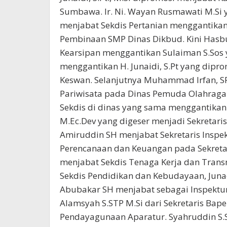
Sumbawa. Ir. Ni. Wayan Rusmawati M.Si 
menjabat Sekdis Pertanian menggantikan
Pembinaan SMP Dinas Dikbud. Kini Hasbu
Kearsipan menggantikan Sulaiman S.Sos y
menggantikan H. Junaidi, S.Pt yang dipr
Keswan. Selanjutnya Muhammad Irfan, S
Pariwisata pada Dinas Pemuda Olahraga
Sekdis di dinas yang sama menggantikan
M.Ec.Dev yang digeser menjadi Sekretari
Amiruddin SH menjabat Sekretaris Inspek
Perencanaan dan Keuangan pada Sekreta
menjabat Sekdis Tenaga Kerja dan Transm
Sekdis Pendidikan dan Kebudayaan, Junaedi,
Abubakar SH menjabat sebagai Inspektur 
Alamsyah S.STP M.Si dari Sekretaris Bap
Pendayagunaan Aparatur. Syahruddin S.