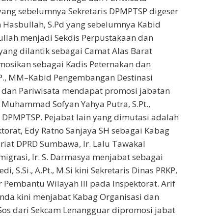
yang sebelumnya Sekretaris DPMPTSP digeser
 Hasbullah, S.Pd yang sebelumnya Kabid
llah menjadi Sekdis Perpustakaan dan
ang dilantik sebagai Camat Alas Barat
omosikan sebagai Kadis Peternakan dan
P., MM–Kabid Pengembangan Destinasi
 dan Pariwisata mendapat promosi jabatan
 Muhammad Sofyan Yahya Putra, S.Pt.,
s DPMPTSP. Pejabat lain yang dimutasi adalah
torat, Edy Ratno Sanjaya SH sebagai Kabag
riat DPRD Sumbawa, Ir. Lalu Tawakal
igrasi, Ir. S. Darmasya menjabat sebagai
 S.Si., A.Pt., M.Si kini Sekretaris Dinas PRKP,
Pembantu Wilayah III pada Inspektorat. Arif
enda kini menjabat Kabag Organisasi dan
Sos dari Sekcam Lenangguar dipromosi jabat