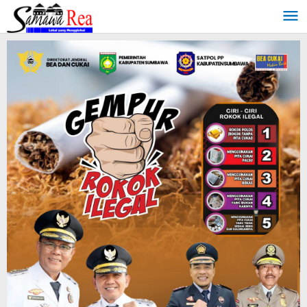
Lewati
ke
konten