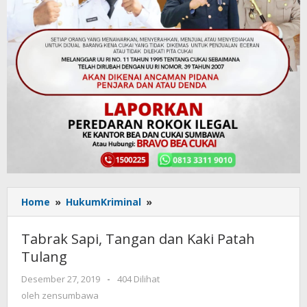
Home
»
HukumKriminal
»
Tabrak
Sapi,
Tangan
Tabrak Sapi, Tangan dan Kaki Patah
dan
Tulang
Kaki
Patah
Desember 27, 2019
oleh
-
404 Dilihat
Tulang
zensumbawa
oleh
zensumbawa