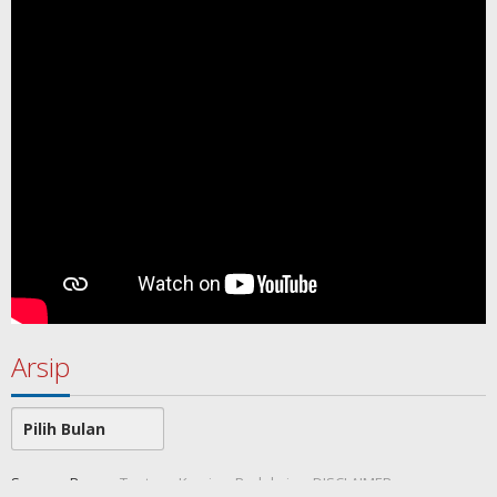
Arsip
Arsip
SamawaRea
Tentang Kami
Redaksi
DISCLAIMER