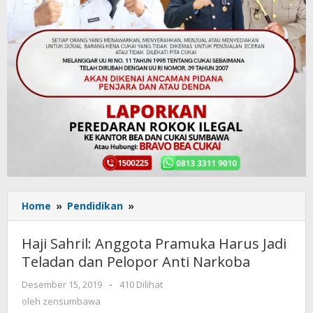
Home
»
Pendidikan
»
Haji
Sahril:
Anggota
Haji Sahril: Anggota Pramuka Harus Jadi
Pramuka
Teladan dan Pelopor Anti Narkoba
Harus
Jadi
Desember 15, 2019
oleh
-
410 Dilihat
Teladan
zensumbawa
oleh
zensumbawa
dan