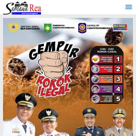
Lewati
ke
konten