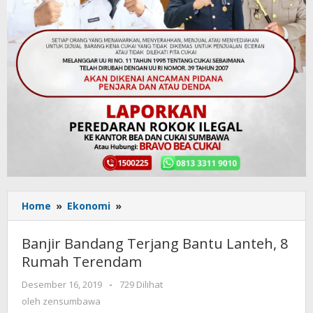
Home
»
Ekonomi
»
Banjir
Bandang
Terjang
Banjir Bandang Terjang Bantu Lanteh, 8
Bantu
Rumah Terendam
Lanteh,
8
Desember 16, 2019
oleh
-
729 Dilihat
Rumah
zensumbawa
oleh
zensumbawa
Terendam