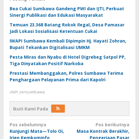
Bea Cukai Sumbawa Gandeng PWI dan IJTI, Perkuat
Sinergi Publikasi dan Edukasi Masyarakat
Temuan 23.368 Batang Rokok Ilegal, Desa Pamasar
Jadi Lokasi Sosialisasi Ketentuan Cukai
IWAPI Sumbawa Kembali Dipimpin Hj. Hayati Zohran,
Bupati Tekankan Digitalisasi UMKM
Pesta Miras dan Nyabu di Hotel Digrebeg Satpol PP,
Tiga Dinyatakan Positif Narkoba
Prestasi Membanggakan, Polres Sumbawa Terima
Penghargaan Pelayanan Prima dari Kapolri
oleh
zensumbawa
Ikuti Kami Pada
Navigasi
Pos sebelumnya
Pos berikutnya
Kunjungi Mata—Tolo Oi,
Masa Kontrak Berakhir,
pos
Irjen Kemkominfo
Pengerjaan Pasar