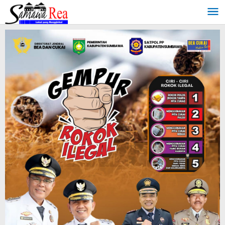
Lewati
ke
konten