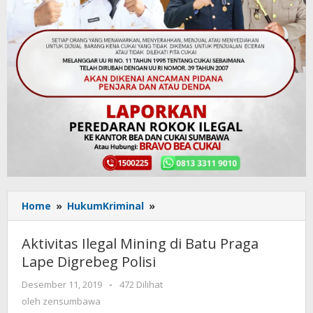
Home
»
HukumKriminal
»
Aktivitas
Ilegal
Mining
Aktivitas Ilegal Mining di Batu Praga
di
Lape Digrebeg Polisi
Batu
Praga
Desember 11, 2019
oleh
-
472 Dilihat
Lape
zensumbawa
oleh
zensumbawa
Digrebeg