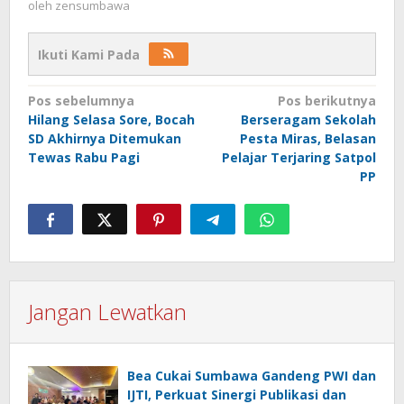
oleh
zensumbawa
Ikuti Kami Pada
Navigasi
Pos sebelumnya
Pos berikutnya
Hilang Selasa Sore, Bocah
Berseragam Sekolah
pos
SD Akhirnya Ditemukan
Pesta Miras, Belasan
Tewas Rabu Pagi
Pelajar Terjaring Satpol
PP
Jangan Lewatkan
Bea Cukai Sumbawa Gandeng PWI dan
IJTI, Perkuat Sinergi Publikasi dan