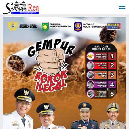
Lewati
ke
konten