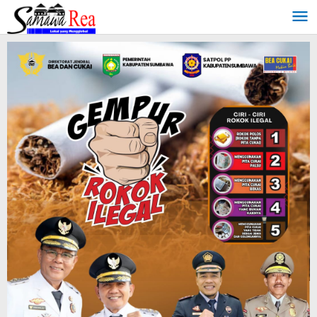
Lewati
ke
konten