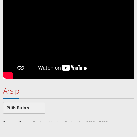
Arsip
Arsip
SamawaRea
Tentang Kami
Redaksi
DISCLAIMER
Indeks Berita