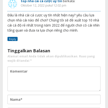
top nhà cái cá cược uy tín
berkata:
Oktober 12, 2022 pukul 12:02 pm
Đâu là nhà cái cá cược uy tín nhất hiện nay? yêu cầu lựa
chọn nhà cái nào để chơi? Chúng tôi sẽ đề xuất top 10 nhà
cái cá độ rẻ nhất trong năm 2022 để người chơi có cái nhìn
tổng quan và đưa ra lựa chọn riêng cho mình.
Reply
Tinggalkan Balasan
Alamat email Anda tidak akan dipublikasikan.
Ruas yang
wajib ditandai
*