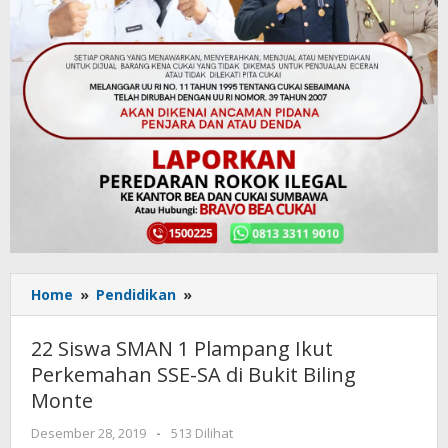
Home
»
Pendidikan
»
22
Siswa
SMAN
22 Siswa SMAN 1 Plampang Ikut
1
Perkemahan SSE-SA di Bukit Biling
Plampang
Monte
Ikut
Perkemahan
Desember 28, 2019
oleh
-
513 Dilihat
SSE-