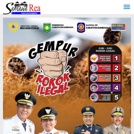
Lewati
ke
konten