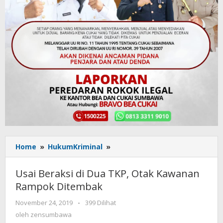
Home
»
HukumKriminal
»
Usai
Beraksi
di
Usai Beraksi di Dua TKP, Otak Kawanan
Dua
Rampok Ditembak
TKP,
Otak
November 24, 2019
oleh
-
399 Dilihat
Kawanan
zensumbawa
oleh
zensumbawa
Rampok