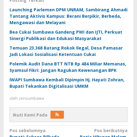
Posting Terkait
Launching Parlemen DPM UNRAM, Sambirang Ahmadi
Tantang Aktivis Kampus: Berani Berpikir, Berbeda,
Mengawasi dan Melayani
Bea Cukai Sumbawa Gandeng PWI dan IJTI, Perkuat
Sinergi Publikasi dan Edukasi Masyarakat
Temuan 23.368 Batang Rokok Ilegal, Desa Pamasar
Jadi Lokasi Sosialisasi Ketentuan Cukai
Polemik Audit Dana BTT NTB Rp 484 Miliar Memanas,
Syamsul Fikri: Jangan Ragukan Kewenangan BPK
IWAPI Sumbawa Kembali Dipimpin Hj. Hayati Zohran,
Bupati Tekankan Digitalisasi UMKM
oleh
zensumbawa
Ikuti Kami Pada
Navigasi
Pos sebelumnya
Pos berikutnya
Bupati: Sukses Pilkada
Razia Hiburan Malam,