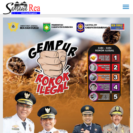
Lewati
ke
konten