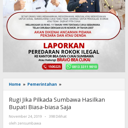
Home
»
Pemerintahan
»
Rugi
Jika
Pilkada
Rugi Jika Pilkada Sumbawa Hasilkan
Sumbawa
Bupati Biasa-biasa Saja
Hasilkan
Bupati
November 24, 2019
oleh
-
398 Dilihat
Biasa-
zensumbawa
oleh
zensumbawa
biasa