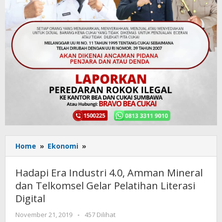
Home
»
Ekonomi
»
Hadapi
Era
Industri
Hadapi Era Industri 4.0, Amman Mineral
4.0,
dan Telkomsel Gelar Pelatihan Literasi
Amman
Digital
Mineral
dan
November 21, 2019
oleh
-
457 Dilihat
Telkomsel