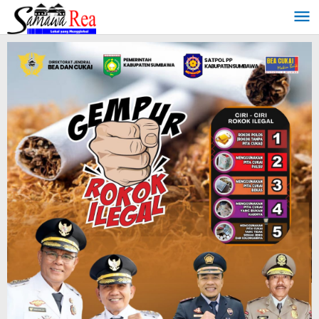
Lewati
ke
konten