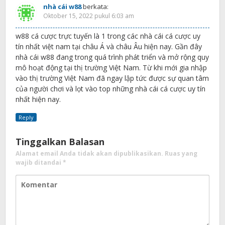
nhà cái w88
berkata:
Oktober 15, 2022 pukul 6:03 am
w88 cá cược trực tuyến là 1 trong các nhà cái cá cược uy
tín nhất việt nam tại châu Á và châu Âu hiện nay. Gần đây
nhà cái w88 đang trong quá trình phát triển và mở rộng quy
mô hoạt động tại thị trường Việt Nam. Từ khi mới gia nhập
vào thị trường Việt Nam đã ngay lập tức được sự quan tâm
của người chơi và lọt vào top những nhà cái cá cược uy tín
nhất hiện nay.
Reply
Tinggalkan Balasan
Alamat email Anda tidak akan dipublikasikan.
Ruas yang
wajib ditandai
*