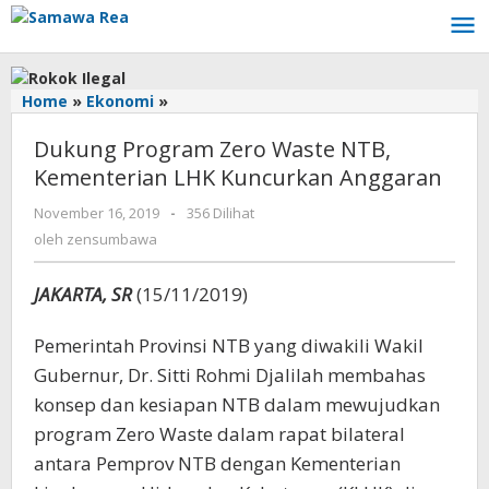
Lewati
ke
konten
Home
»
Ekonomi
»
Dukung
Program
Dukung Program Zero Waste NTB,
Zero
Waste
Kementerian LHK Kuncurkan Anggaran
NTB,
November 16, 2019
oleh
-
356 Dilihat
Kementerian
zensumbawa
LHK
oleh
zensumbawa
Kuncurkan
Anggaran
JAKARTA, SR
(15/11/2019)
Pemerintah Provinsi NTB yang diwakili Wakil
Gubernur, Dr. Sitti Rohmi Djalilah membahas
konsep dan kesiapan NTB dalam mewujudkan
program Zero Waste dalam rapat bilateral
antara Pemprov NTB dengan Kementerian