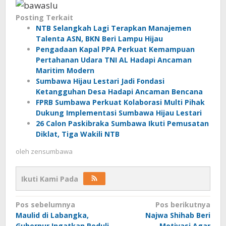
Posting Terkait
NTB Selangkah Lagi Terapkan Manajemen
Talenta ASN, BKN Beri Lampu Hijau
Pengadaan Kapal PPA Perkuat Kemampuan
Pertahanan Udara TNI AL Hadapi Ancaman
Maritim Modern
Sumbawa Hijau Lestari Jadi Fondasi
Ketangguhan Desa Hadapi Ancaman Bencana
FPRB Sumbawa Perkuat Kolaborasi Multi Pihak
Dukung Implementasi Sumbawa Hijau Lestari
26 Calon Paskibraka Sumbawa Ikuti Pemusatan
Diklat, Tiga Wakili NTB
oleh
zensumbawa
Ikuti Kami Pada
Navigasi
Pos sebelumnya
Pos berikutnya
Maulid di Labangka,
Najwa Shihab Beri
pos
Gubernur Ingatkan Peduli
Motivasi Agar