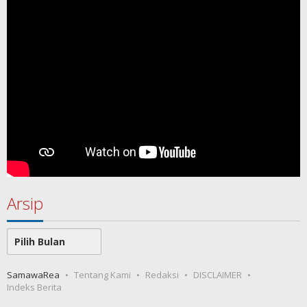
Arsip
Arsip
SamawaRea
Tentang Kami
Redaksi
DISCLAIMER
Indeks Berita