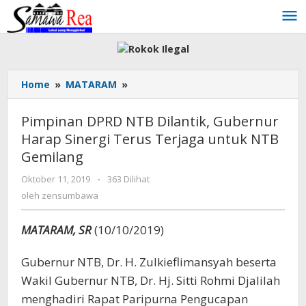
Lewati
ke
konten
Home
»
MATARAM
»
Pimpinan
DPRD
NTB
Pimpinan DPRD NTB Dilantik, Gubernur
Dilantik,
Harap Sinergi Terus Terjaga untuk NTB
Gubernur
Gemilang
Harap
Sinergi
Oktober 11, 2019
oleh
-
363 Dilihat
Terus
zensumbawa
oleh
zensumbawa
Terjaga
untuk
NTB
MATARAM, SR
(10/10/2019)
Gemilang
Gubernur NTB, Dr. H. Zulkieflimansyah beserta
Wakil Gubernur NTB, Dr. Hj. Sitti Rohmi Djalilah
menghadiri Rapat Paripurna Pengucapan