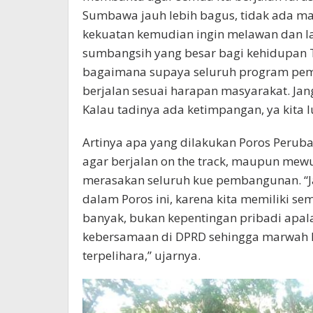
Sumbawa jauh lebih bagus, tidak ada 
kekuatan kemudian ingin melawan dan l
sumbangsih yang besar bagi kehidupan T
bagaimana supaya seluruh program pem
berjalan sesuai harapan masyarakat. J
Kalau tadinya ada ketimpangan, ya kita l
Artinya apa yang dilakukan Poros Peru
agar berjalan on the track, maupun mew
merasakan seluruh kue pembangunan. “J
dalam Poros ini, karena kita memiliki s
banyak, bukan kepentingan pribadi apala
kebersamaan di DPRD sehingga marwah le
terpelihara,” ujarnya.