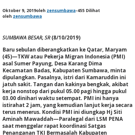
Oktober 9, 2019
oleh
zensumbawa
-
455 Dilihat
oleh
zensumbawa
SUMBAWA BESAR, SR
(8/10/2019)
Baru sebulan diberangkatkan ke Qatar, Maryam
(45)—TKW atau Pekerja Migran Indonesia (PMI)
asal Sumer Payung, Desa Karang Dima
Kecamatan Badas, Kabupaten Sumbawa, minta
dipulangkan. Pasalnya, istri dari Kamaruddin ini
jatuh sakit. Tangan dan kakinya bengkak, akibat
kerja nonstop dari pukul 05.00 pagi hingga pukul
03.00 dinihari waktu setempat. PMI ini hanya
istirahat 2 jam, yang kemudian lanjut kerja secara
terus menerus. Kondisi PMI ini diungkap Hj Siti
Aminah Mawaddah—Paralegal dari LSM PENA
saat menggelar rapat koordinasi Satgas
Penanganan TKI Bermasalah Kabupaten