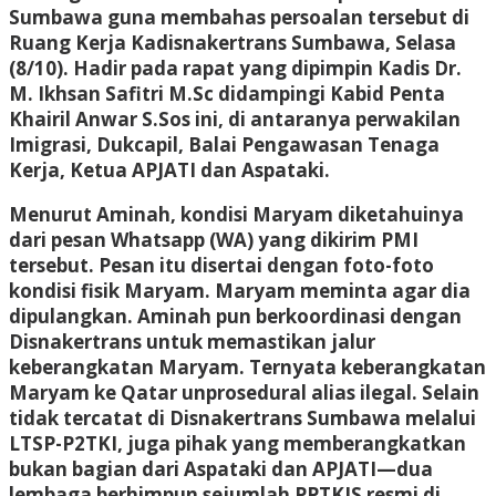
Sumbawa guna membahas persoalan tersebut di
Ruang Kerja Kadisnakertrans Sumbawa, Selasa
(8/10). Hadir pada rapat yang dipimpin Kadis Dr.
M. Ikhsan Safitri M.Sc didampingi Kabid Penta
Khairil Anwar S.Sos ini, di antaranya perwakilan
Imigrasi, Dukcapil, Balai Pengawasan Tenaga
Kerja, Ketua APJATI dan Aspataki.
Menurut Aminah, kondisi Maryam diketahuinya
dari pesan Whatsapp (WA) yang dikirim PMI
tersebut. Pesan itu disertai dengan foto-foto
kondisi fisik Maryam. Maryam meminta agar dia
dipulangkan. Aminah pun berkoordinasi dengan
Disnakertrans untuk memastikan jalur
keberangkatan Maryam. Ternyata keberangkatan
Maryam ke Qatar unprosedural alias ilegal. Selain
tidak tercatat di Disnakertrans Sumbawa melalui
LTSP-P2TKI, juga pihak yang memberangkatkan
bukan bagian dari Aspataki dan APJATI—dua
lembaga berhimpun sejumlah PPTKIS resmi di