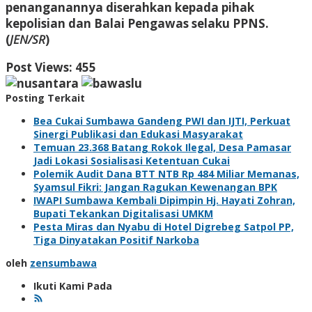
penanganannya diserahkan kepada pihak
kepolisian dan Balai Pengawas selaku PPNS.
(
JEN/SR
)
Post Views:
455
Posting Terkait
Bea Cukai Sumbawa Gandeng PWI dan IJTI, Perkuat
Sinergi Publikasi dan Edukasi Masyarakat
Temuan 23.368 Batang Rokok Ilegal, Desa Pamasar
Jadi Lokasi Sosialisasi Ketentuan Cukai
Polemik Audit Dana BTT NTB Rp 484 Miliar Memanas,
Syamsul Fikri: Jangan Ragukan Kewenangan BPK
IWAPI Sumbawa Kembali Dipimpin Hj. Hayati Zohran,
Bupati Tekankan Digitalisasi UMKM
Pesta Miras dan Nyabu di Hotel Digrebeg Satpol PP,
Tiga Dinyatakan Positif Narkoba
oleh
zensumbawa
Ikuti Kami Pada