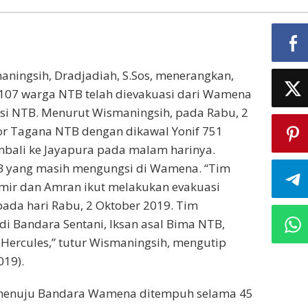
maningsih, Dradjadiah, S.Sos, menerangkan,
 107 warga NTB telah dievakuasi dari Wamena
insi NTB. Menurut Wismaningsih, pada Rabu, 2
or Tagana NTB dengan dikawal Yonif 751
mbali ke Jayapura pada malam harinya.
 yang masih mengungsi di Wamena. “Tim
 Amir dan Amran ikut melakukan evakuasi
ada hari Rabu, 2 Oktober 2019. Tim
i Bandara Sentani, Iksan asal Bima NTB,
rcules,” tutur Wismaningsih, mengutip
019).
ni menuju Bandara Wamena ditempuh selama 45