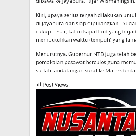
dibawa ke Jayapura,” ujar Wismaningsih.
Kini, upaya serius tengah dilakukan un
di Jayapura dan siap dipulangkan. “Suda
cukup besar, kalau kapal laut yang terj
membutuhkan waktu (tempuh) yang lama,
Menurutnya, Gubernur NTB juga telah b
pemakaian pesawat hercules guna memu
sudah tandatangan surat ke Mabes tentan
Post Views:
360