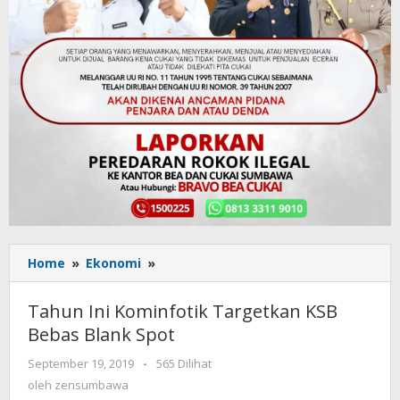
Home
»
Ekonomi
»
Tahun
Ini
Kominfotik
Tahun Ini Kominfotik Targetkan KSB
Targetkan
Bebas Blank Spot
KSB
Bebas
September 19, 2019
oleh
-
565 Dilihat
Blank
zensumbawa
oleh
zensumbawa
Spot