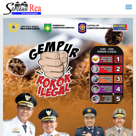
Lewati
ke
konten