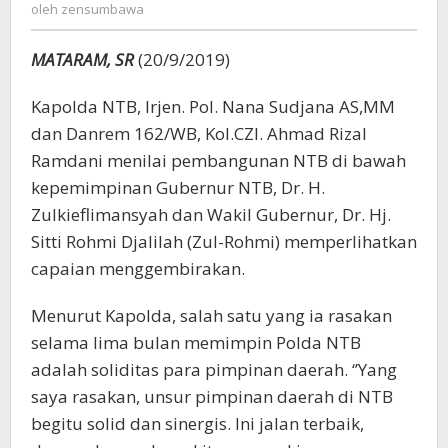
zensumbawa
oleh
zensumbawa
Capaian
Pembangunan
NTB
MATARAM, SR
(20/9/2019)
Kapolda NTB, Irjen. Pol. Nana Sudjana AS,MM
dan Danrem 162/WB, Kol.CZI. Ahmad Rizal
Ramdani menilai pembangunan NTB di bawah
kepemimpinan Gubernur NTB, Dr. H.
Zulkieflimansyah dan Wakil Gubernur, Dr. Hj.
Sitti Rohmi Djalilah (Zul-Rohmi) memperlihatkan
capaian menggembirakan.
Menurut Kapolda, salah satu yang ia rasakan
selama lima bulan memimpin Polda NTB
adalah soliditas para pimpinan daerah. ‘’Yang
saya rasakan, unsur pimpinan daerah di NTB
begitu solid dan sinergis. Ini jalan terbaik,