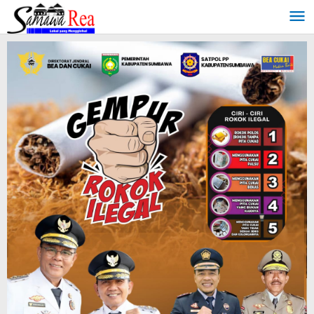
Lewati
ke
konten