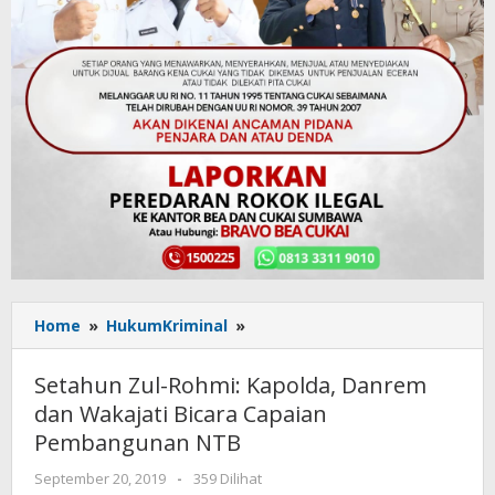
Home
»
HukumKriminal
»
Setahun
Zul-
Rohmi:
Setahun Zul-Rohmi: Kapolda, Danrem
Kapolda,
dan Wakajati Bicara Capaian
Danrem
Pembangunan NTB
dan
Wakajati
September 20, 2019
oleh
-
359 Dilihat
Bicara