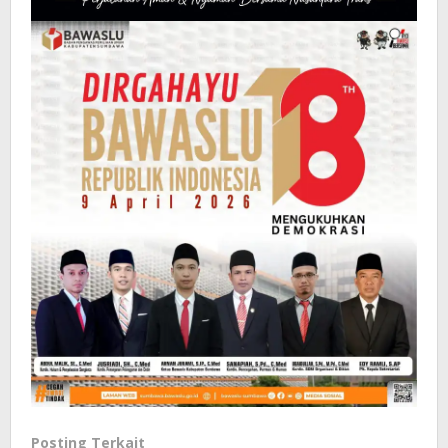
Posting Terkait