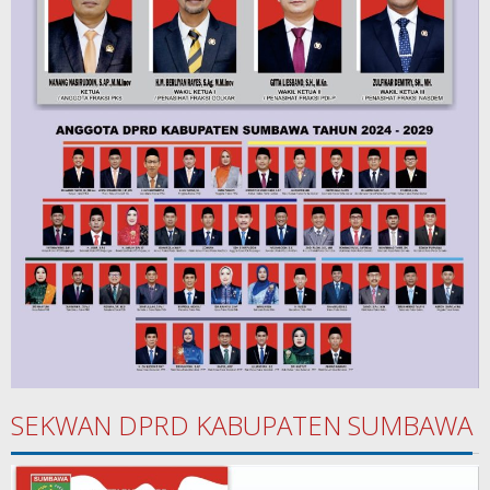
SEKWAN DPRD KABUPATEN SUMBAWA