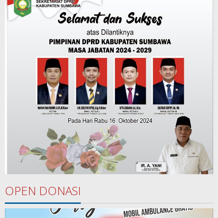
OPEN DONASI