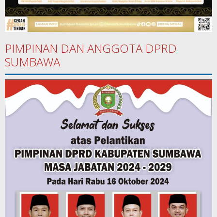
PIMPINAN DAN ANGGOTA DPRD
SUMBAWA