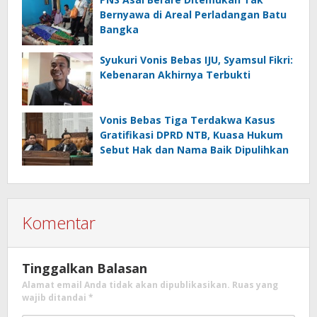
Bernyawa di Areal Perladangan Batu
Bangka
Syukuri Vonis Bebas IJU, Syamsul Fikri:
Kebenaran Akhirnya Terbukti
Vonis Bebas Tiga Terdakwa Kasus
Gratifikasi DPRD NTB, Kuasa Hukum
Sebut Hak dan Nama Baik Dipulihkan
Komentar
Tinggalkan Balasan
Alamat email Anda tidak akan dipublikasikan.
Ruas yang
wajib ditandai
*