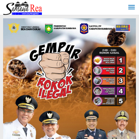
Lewati
ke
konten