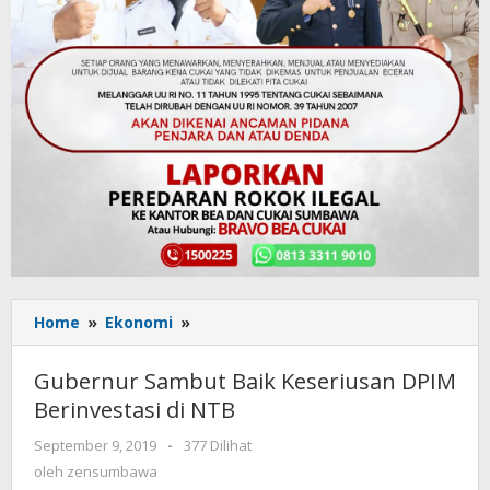
Home
»
Ekonomi
»
Gubernur
Sambut
Baik
Gubernur Sambut Baik Keseriusan DPIM
Keseriusan
Berinvestasi di NTB
DPIM
Berinvestasi
September 9, 2019
oleh
-
377 Dilihat
di
zensumbawa
oleh
zensumbawa
NTB