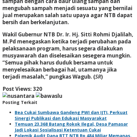
sampah dengan cara daur ulang sampah dan
mengubah sampah menjadi sesuatu yang bernilai
jual merupakan salah satu upaya agar NTB dapat
bersih dan berkelanjutan.
Wakil Gubernur NTB Dr. Ir. Hj. Sitti Rohmi Djalilah,
M.Pd menegaskan ketika terjadi perubahan pada
pelaksanaan program, harus segera dilakukan
musyawarah dan diselesaikan sesegera mungkin.
“Semua pihak harus duduk bersama untuk
menyelesaikan berbagai hal, utamanya jika
terjadi masalah,” pungkas Wagub. (
SR
)
Post Views:
320
Posting Terkait
Bea Cukai Sumbawa Gandeng PWI dan IJTI, Perkuat
Sinergi Publikasi dan Edukasi Masyarakat
Temuan 23.368 Batang Rokok Ilegal, Desa Pamasar
Jadi Lokasi Sosialisasi Ketentuan Cukai
Polemik Audit Dana BTT NTB Rp 484 Miliar Memanas,