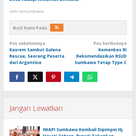
oleh
zensumbawa
Ikuti Kami Pada
Navigasi
Pos sebelumnya
Pos berikutnya
Kasrem Sambut Galena
Kemenkes RI
pos
Rescue, Seorang Peserta
Rekomendasikan RSUD
dari Argentina
Sumbawa Tetap Type C
Jangan Lewatkan
IWAPI Sumbawa Kembali Dipimpin Hj.
Hayati Zohran, Bupati Tekankan