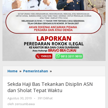
Home
»
Pemerintahan
»
Sekda
Haji
Bas
Sekda Haji Bas Tekankan Disiplin ASN
Tekankan
dan Sholat Tepat Waktu
Disiplin
ASN
Agustus 30, 2019
oleh
-
391 Dilihat
dan
zensumbawa
oleh
zensumbawa
Sholat