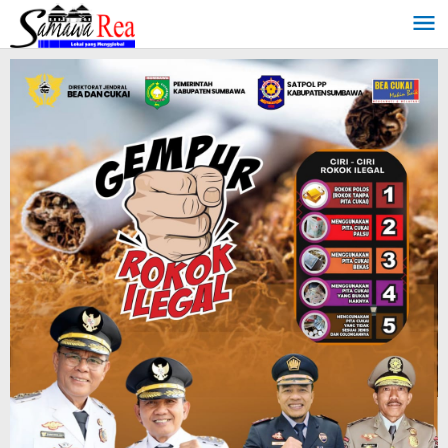
Lewati
ke
konten