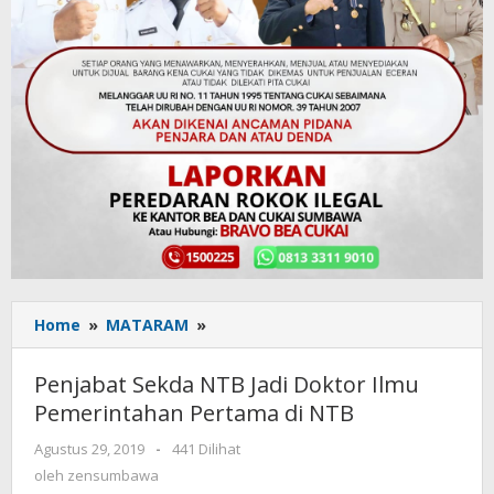
Home
»
MATARAM
»
Penjabat
Sekda
NTB
Penjabat Sekda NTB Jadi Doktor Ilmu
Jadi
Pemerintahan Pertama di NTB
Doktor
Ilmu
Agustus 29, 2019
oleh
-
441 Dilihat
Pemerintahan
zensumbawa
oleh
zensumbawa
Pertama