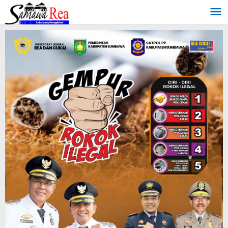
Lewati
ke
konten