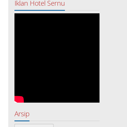
Iklan Hotel Sernu
Arsip
Arsip