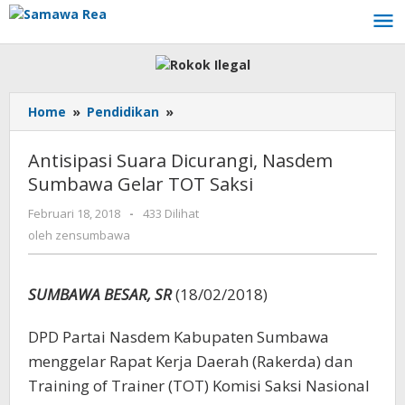
Lewati
ke
konten
Home
»
Pendidikan
»
Antisipasi
Suara
Dicurangi,
Antisipasi Suara Dicurangi, Nasdem
Nasdem
Sumbawa Gelar TOT Saksi
Sumbawa
Gelar
Februari 18, 2018
oleh
-
433 Dilihat
TOT
zensumbawa
oleh
zensumbawa
Saksi
SUMBAWA BESAR, SR
(18/02/2018)
DPD Partai Nasdem Kabupaten Sumbawa
menggelar Rapat Kerja Daerah (Rakerda) dan
Training of Trainer (TOT) Komisi Saksi Nasional