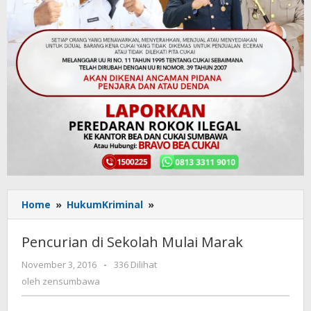
Home
»
HukumKriminal
»
Pencurian
di
Sekolah
Pencurian di Sekolah Mulai Marak
Mulai
Marak
November 3, 2016
oleh
-
336 Dilihat
zensumbawa
oleh
zensumbawa