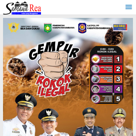
Lewati
ke
konten