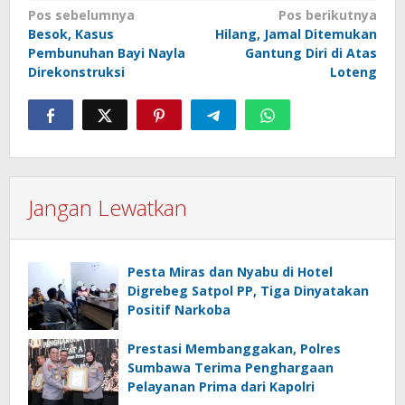
Navigasi
Pos sebelumnya
Pos berikutnya
Besok, Kasus
Hilang, Jamal Ditemukan
pos
Pembunuhan Bayi Nayla
Gantung Diri di Atas
Direkonstruksi
Loteng
Jangan Lewatkan
Pesta Miras dan Nyabu di Hotel
Digrebeg Satpol PP, Tiga Dinyatakan
Positif Narkoba
Prestasi Membanggakan, Polres
Sumbawa Terima Penghargaan
Pelayanan Prima dari Kapolri