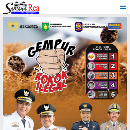
Lewati
ke
konten