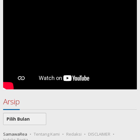
Arsip
Arsip
SamawaRea
Tentang Kami
Redaksi
DISCLAIMER
Indeks Berita