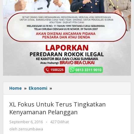
Home
»
Ekonomi
»
XL
Fokus
Untuk
XL Fokus Untuk Terus Tingkatkan
Terus
Kenyamanan Pelanggan
Tingkatkan
Kenyamanan
September 6, 2016
oleh
-
427 Dilihat
Pelanggan
zensumbawa
oleh
zensumbawa