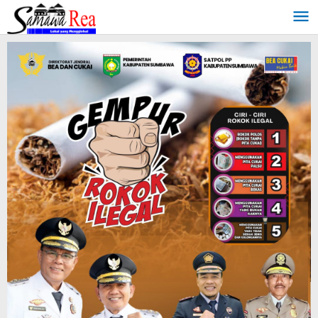
Lewati
ke
konten