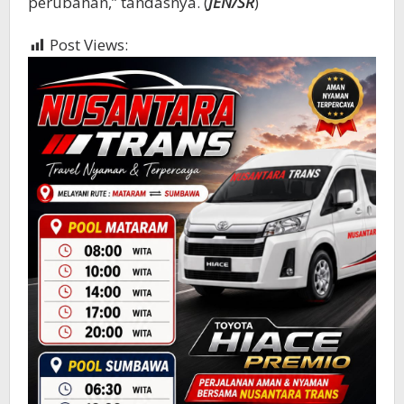
perubahan,” tandasnya. (
JEN/SR
)
Post Views:
381