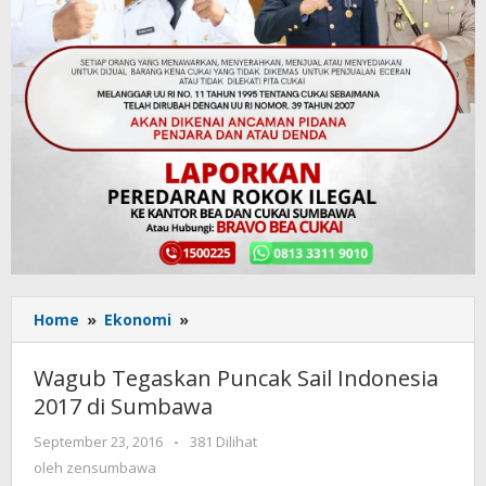
Home
»
Ekonomi
»
Wagub
Tegaskan
Puncak
Wagub Tegaskan Puncak Sail Indonesia
Sail
2017 di Sumbawa
Indonesia
2017
September 23, 2016
oleh
-
381 Dilihat
di
zensumbawa
oleh
zensumbawa
Sumbawa