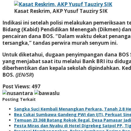
Kasat Reskrim, AKP Yusuf Tauziry SIK
Indikasi ini setelah polisi melakukan pemeriksaan 
Bidang (Kabid) Pendidikan Menengah (Dikmen) dan K
pencairan dana BOS. “Dalam waktu dekat penangana
tersangka,” tandas perwira murah senyum ini.
Untuk diketahui, dugaan penyimpangan dana BOS SM
yang menjabat saat itu melalui Bank BRI itu didu
diberhentikan dan kepala sekolah dipindahkan. Ked
BOS.
(JEN/SR
)
Post Views:
497
Posting Terkait
Sangka Suci Kembali Menangkan Perkara, Tanah 2,8 He
Bea Cukai Sumbawa Gandeng PWI dan IJTI, Perkuat Sine
Temuan 23.368 Batang Rokok Ilegal, Desa Pamasar Jadi 
Pesta Miras dan Nyabu di Hotel Digrebeg Satpol PP, Ti