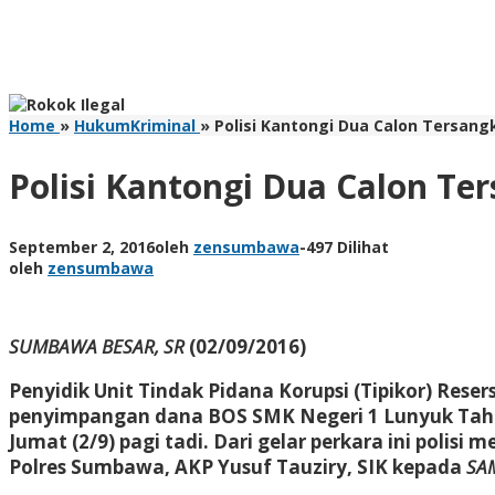
Home
»
HukumKriminal
»
Polisi Kantongi Dua Calon Tersan
Polisi Kantongi Dua Calon T
September 2, 2016
oleh
zensumbawa
-
497 Dilihat
oleh
zensumbawa
SUMBAWA BESAR, SR
(02/09/2016)
Penyidik Unit Tindak Pidana Korupsi (Tipikor) Res
penyimpangan dana BOS SMK Negeri 1 Lunyuk Tahun
Jumat (2/9) pagi tadi. Dari gelar perkara ini poli
Polres Sumbawa, AKP Yusuf Tauziry, SIK kepada
SA