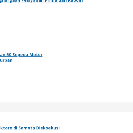
argaan Pelayanan Prima dari Kapolri
n 50 Sepeda Motor
urban
ktare di Samota Dieksekusi