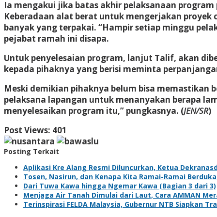
Ia mengakui jika batas akhir pelaksanaan program 
Keberadaan alat berat untuk mengerjakan proyek c
banyak yang terpakai. “Hampir setiap minggu pela
pejabat ramah ini disapa.
Untuk penyelesaian program, lanjut Talif, akan di
kepada pihaknya yang berisi meminta perpanjangan
Meski demikian pihaknya belum bisa memastikan b
pelaksana lapangan untuk menanyakan berapa lama
menyelesaikan program itu,” pungkasnya. (
JEN/SR
)
Post Views:
401
Posting Terkait
Aplikasi Kre Alang Resmi Diluncurkan, Ketua Dekrana
Tosen, Nasirun, dan Kenapa Kita Ramai-Ramai Berduka
Dari Tuwa Kawa hingga Ngemar Kawa (Bagian 3 dari 3)
Menjaga Air Tanah Dimulai dari Laut, Cara AMMAN Me
Terinspirasi FELDA Malaysia, Gubernur NTB Siapkan Tr