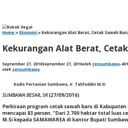
Home
»
Ekonomi
»
Kekurangan Alat Berat, Cetak Sawah Bar
Kekurangan Alat Berat, Ceta
September 27, 2016
September 27, 2016
oleh
zensumbawa
-
401
oleh
zensumbawa
Kadis Pertanian Sumbawa, Ir. Talifuddin M.Si
SUMBAWA BESAR, SR
(27/09/2016)
Perkiraan program cetak sawah baru di Kabupaten S
mencapai 83 persen. “Dari 2.700 hektar total luas 
M.Si kepada SAMAWAREA di kantor Bupati Sumbawa,