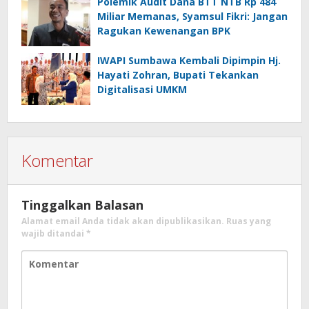
Polemik Audit Dana BTT NTB Rp 484
Miliar Memanas, Syamsul Fikri: Jangan
Ragukan Kewenangan BPK
IWAPI Sumbawa Kembali Dipimpin Hj.
Hayati Zohran, Bupati Tekankan
Digitalisasi UMKM
Komentar
Tinggalkan Balasan
Alamat email Anda tidak akan dipublikasikan.
Ruas yang
wajib ditandai
*