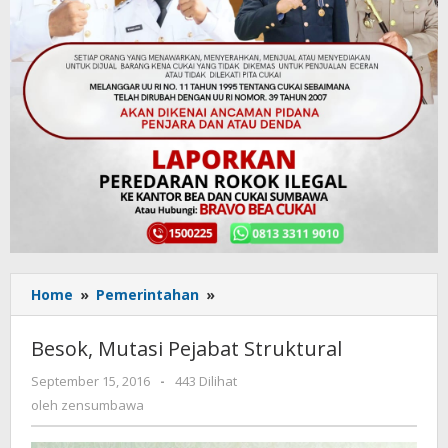
Home
»
Pemerintahan
»
Besok,
Mutasi
Pejabat
Besok, Mutasi Pejabat Struktural
Struktural
September 15, 2016
oleh
-
443 Dilihat
zensumbawa
oleh
zensumbawa