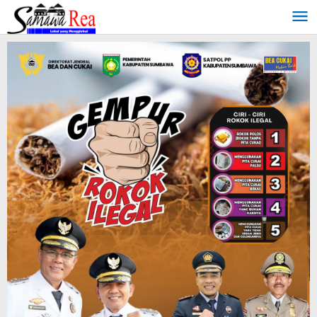
Lewati
ke
konten