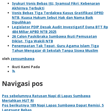
Syukuri Vonis Bebas IJU, Syamsul Fikri: Kebenaran
Akhirnya Terbukti
Vonis Bebas Tiga Terdakwa Kasus Gratifikasi DPRD
NTB, Kuasa Hukum Sebut Hak dan Nama Baik
Dipulihkan
Legislator PDIP Desak Audit Investigatif Dana BTT Rp
484 Miliar APBD NTB 2025
26 Calon Paskibraka Sumbawa Ikuti Pemusatan
Diklat, Tiga Wakili NTB
Penempatan Tak Tepat, Guru Agama Islam Tiga
Tahun Mengajar di Sekolah Tanpa Siswa Muslim
oleh
zensumbawa
Ikuti Kami Pada
Navigasi pos
Pos sebelumnya
Ratusan Napi di Lapas Sumbawa
Meriahkan HUT RI
Pos berikutnya
189 Napi Lapas Sumbawa Dapat Remisi, 5
Langsung Bebas