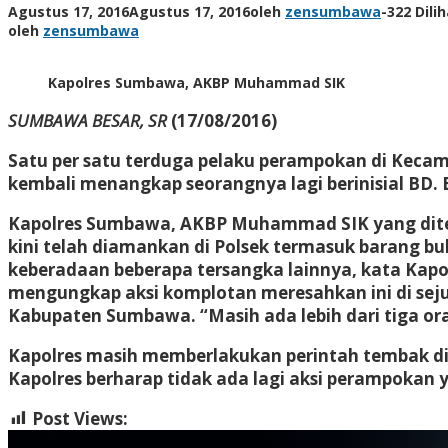
Agustus 17, 2016
Agustus 17, 2016
oleh
zensumbawa
-
322 Dili
oleh
zensumbawa
Kapolres Sumbawa, AKBP Muhammad SIK
SUMBAWA BESAR, SR
(17/08/2016)
Satu per satu terduga pelaku perampokan di Kecama
kembali menangkap seorangnya lagi berinisial BD.
Kapolres Sumbawa, AKBP Muhammad SIK yang dit
kini telah diamankan di Polsek termasuk barang b
keberadaan beberapa tersangka lainnya, kata Kapo
mengungkap aksi komplotan meresahkan ini di seju
Kabupaten Sumbawa. “Masih ada lebih dari tiga or
Kapolres masih memberlakukan perintah tembak di 
Kapolres berharap tidak ada lagi aksi perampokan y
Post Views:
322